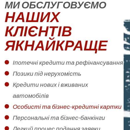
МИ ОБСЛУГОВУЄМО
НАШИХ
КЛІЄНТІВ
ЯКНАЙКРАЩЕ
Іпотечні кредити та рефінансування
Позики під нерухомість
Кредити нових і вживаних
автомобілів
Особисті та бізнес-кредитні картки
Персональні та бізнес-банкінги
Легкий процес подання заявки