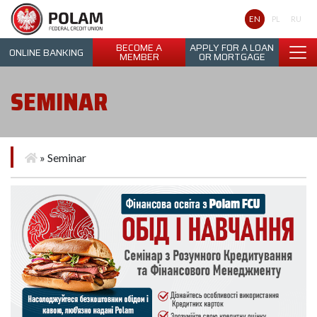
Polam Federal Credit Union
EN
PL
RU
BECOME A
APPLY FOR A LOAN
ONLINE BANKING
MEMBER
OR MORTGAGE
SEMINAR
»
Seminar